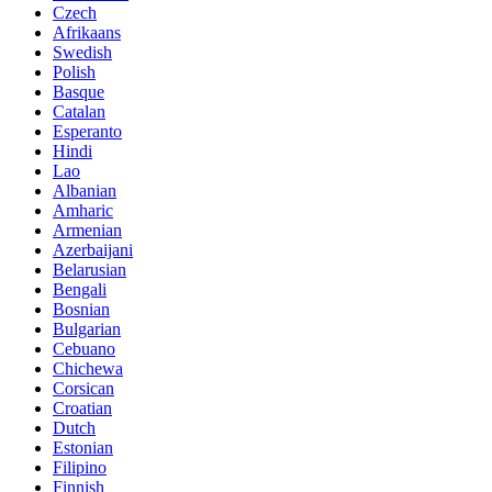
Czech
Afrikaans
Swedish
Polish
Basque
Catalan
Esperanto
Hindi
Lao
Albanian
Amharic
Armenian
Azerbaijani
Belarusian
Bengali
Bosnian
Bulgarian
Cebuano
Chichewa
Corsican
Croatian
Dutch
Estonian
Filipino
Finnish