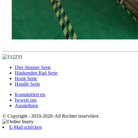
Dier Stopper Serie
Hänkenden Rad Serie
Hook Serie
Handle Serie
Kontaktéiert eis
Iwwert ons
Ausstellung
© Copyright - 2010-2020: All Rechter reservéiert.
E-Mail schécken