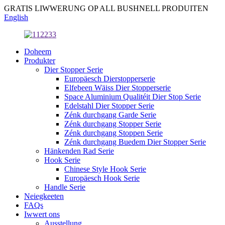
GRATIS LIWWERUNG OP ALL BUSHNELL PRODUITEN
English
Doheem
Produkter
Dier Stopper Serie
Europäesch Dierstopperserie
Elfebeen Wäiss Dier Stopperserie
Space Aluminium Qualitéit Dier Stop Serie
Edelstahl Dier Stopper Serie
Zénk durchgang Garde Serie
Zénk durchgang Stopper Serie
Zénk durchgang Stoppen Serie
Zénk durchgang Buedem Dier Stopper Serie
Hänkenden Rad Serie
Hook Serie
Chinese Style Hook Serie
Europäesch Hook Serie
Handle Serie
Neiegkeeten
FAQs
Iwwert ons
Ausstellung