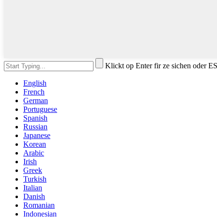
Klickt op Enter fir ze sichen oder 
English
French
German
Portuguese
Spanish
Russian
Japanese
Korean
Arabic
Irish
Greek
Turkish
Italian
Danish
Romanian
Indonesian