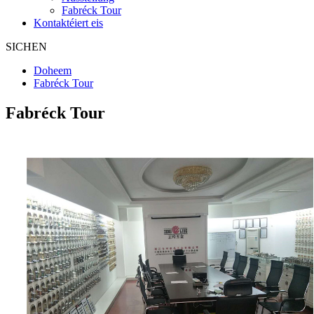
Fabréck Tour
Kontaktéiert eis
SICHEN
Doheem
Fabréck Tour
Fabréck Tour